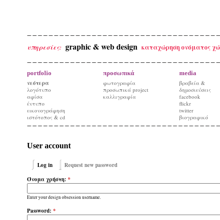
graphic & web design
καταχώρηση ονόματος χώ
υπηρεσίες:
portfolio
προσωπικά
media
νεότερα
φωτογραφία
βραβεία &
λογότυπο
προσωπικά project
δημοσιεύσεις
αφίσα
καλλιγραφία
facebook
έντυπο
flickr
εικονογράφηση
twitter
ιστότοπος & cd
βιογραφικό
User account
Log in
Request new password
Όνομα χρήστη:
*
Enter your design obsession username.
Password:
*