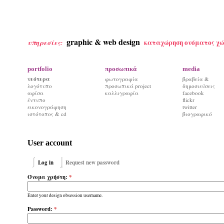
graphic & web design
καταχώρηση ονόματος χώ
υπηρεσίες:
portfolio
προσωπικά
media
νεότερα
φωτογραφία
βραβεία &
λογότυπο
προσωπικά project
δημοσιεύσεις
αφίσα
καλλιγραφία
facebook
έντυπο
flickr
εικονογράφηση
twitter
ιστότοπος & cd
βιογραφικό
User account
Log in
Request new password
Όνομα χρήστη:
*
Enter your design obsession username.
Password:
*