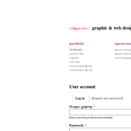
graphic & web desi
υπηρεσίες:
portfolio
προσωπικ
νεότερα
φωτογραφ
λογότυπο
προσωπικά 
αφίσα
καλλιγραφ
έντυπο
εικονογράφηση
ιστότοπος & cd
User account
Log in
Request new password
Όνομα χρήστη:
*
Enter your design obsession username.
Password:
*