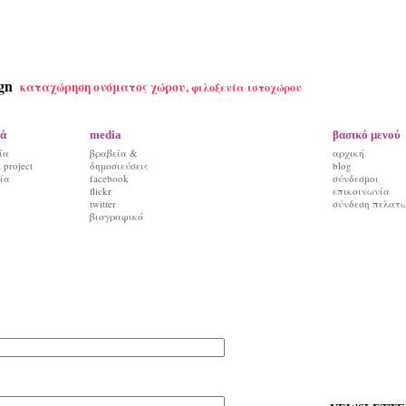
gn
καταχώρηση ονόματος χώρου,
φιλοξενία ιστοχώρου
ά
media
βασικό μενού
ία
βραβεία &
αρχική
project
δημοσιεύσεις
blog
ία
facebook
σύνδεσμοι
flickr
επικοινωνία
twitter
σύνδεση πελατ
βιογραφικό