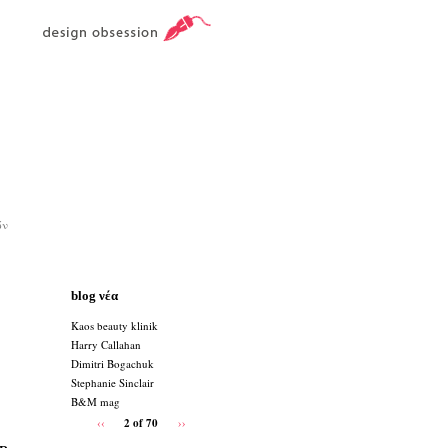
ών
blog νέα
Κaos beauty klinik
Harry Callahan
Dimitri Bogachuk
Stephanie Sinclair
Β&Μ mag
‹‹
2 of 70
››