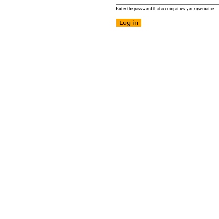
Enter the password that accompanies your username.