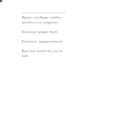
R
Ημέρες ελεύθερης εισόδου
μουσείων και μνημείων
Eλληνική γραφή, πηγές
Ελληνικές γραμματοσειρές
Κρατικά λογότυπα για το
web