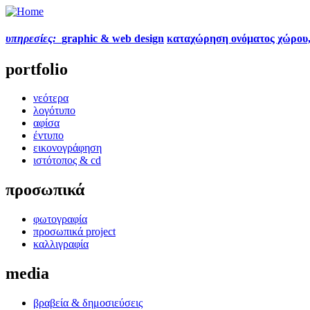
υπηρεσίες:
graphic & web design
καταχώρηση ονόματος χώρου
portfolio
νεότερα
λογότυπο
αφίσα
έντυπο
εικονογράφηση
ιστότοπος & cd
προσωπικά
φωτογραφία
προσωπικά project
καλλιγραφία
media
βραβεία & δημοσιεύσεις