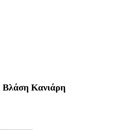
υ Βλάση Κανιάρη