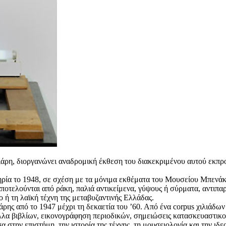
ρη, διοργανώνει αναδρομική έκθεση του διακεκριμένου αυτού εκπρο
τηρία το 1948, σε σχέση με τα μόνιμα εκθέματα του Μουσείου Μπενάκ
υ αποτελούνται από ράκη, παλιά αντικείμενα, γύψους ή σύρματα, αντιπ
ο ή τη λαϊκή τέχνη της μεταβυζαντινής Ελλάδας.
ρης από το 1947 μέχρι τη δεκαετία του ’60. Από ένα corpus χιλιάδω
υλλα βιβλίων, εικονογράφηση περιοδικών, σημειώσεις κατασκευαστικο
 στην επιστήμη, την ιστορία της τέχνης, τη μουσειολογία και την ιδε