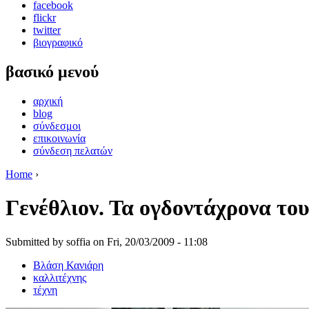
facebook
flickr
twitter
βιογραφικό
βασικό μενού
αρχική
blog
σύνδεσμοι
επικοινωνία
σύνδεση πελατών
Home
›
Γενέθλιον. Τα ογδοντάχρονα το
Submitted by soffia on Fri, 20/03/2009 - 11:08
Βλάση Κανιάρη
καλλιτέχνης
τέχνη