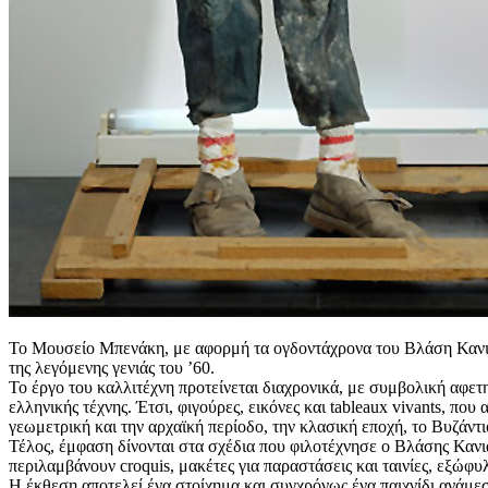
Το Μουσείο Μπενάκη, με αφορμή τα ογδοντάχρονα του Βλάση Κανιά
της λεγόμενης γενιάς του ’60.
Το έργο του καλλιτέχνη προτείνεται διαχρονικά, με συμβολική αφε
ελληνικής τέχνης. Έτσι, φιγούρες, εικόνες και tableaux vivants, πο
γεωμετρική και την αρχαϊκή περίοδο, την κλασική εποχή, το Βυζάντι
Τέλος, έμφαση δίνονται στα σχέδια που φιλοτέχνησε ο Βλάσης Κανιά
περιλαμβάνουν croquis, μακέτες για παραστάσεις και ταινίες, εξώφ
Η έκθεση αποτελεί ένα στοίχημα και συγχρόνως ένα παιχνίδι ανάμεσα