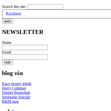
Search this site:
Κλείσιμο
ΝΕWSLETTER
Name
Email
blog νέα
Κaos beauty klinik
Harry Callahan
Dimitri Bogachuk
Stephanie Sinclair
Β&Μ mag
‹‹