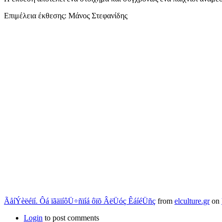
Επιμέλεια έκθεσης: Μάνος Στεφανίδης
ÃåíÝèëéïí. Ôá ïãäïíôÜ÷ñïíá ôïõ ÂëÜóç ÊáíéÜñç
from
elculture.gr
on
Login
to post comments