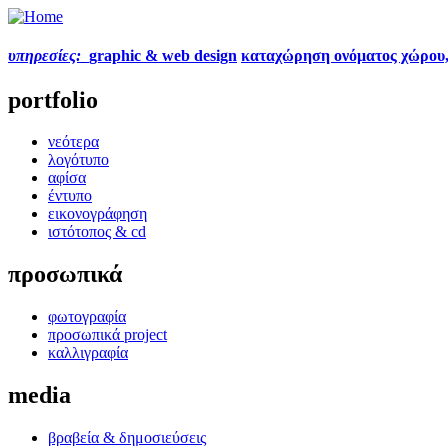
υπηρεσίες:
graphic & web design
καταχώρηση ονόματος χώρου
portfolio
νεότερα
λογότυπο
αφίσα
έντυπο
εικονογράφηση
ιστότοπος & cd
προσωπικά
φωτογραφία
προσωπικά project
καλλιγραφία
media
βραβεία & δημοσιεύσεις