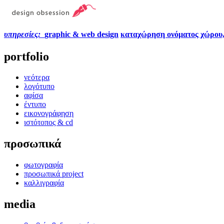
υπηρεσίες:
graphic & web design
καταχώρηση ονόματος χώρου
portfolio
νεότερα
λογότυπο
αφίσα
έντυπο
εικονογράφηση
ιστότοπος & cd
προσωπικά
φωτογραφία
προσωπικά project
καλλιγραφία
media