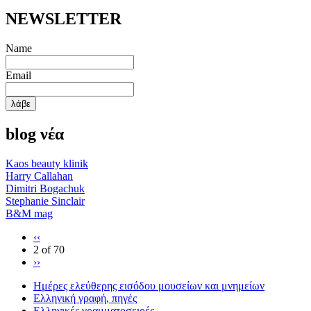
ΝΕWSLETTER
Name
Email
blog νέα
Κaos beauty klinik
Harry Callahan
Dimitri Bogachuk
Stephanie Sinclair
Β&Μ mag
‹‹
2 of 70
››
Ημέρες ελεύθερης εισόδου μουσείων και μνημείων
Eλληνική γραφή, πηγές
Ελληνικές γραμματοσειρές