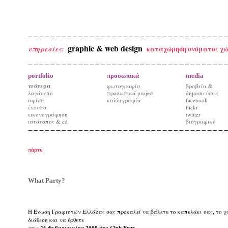
graphic & web design
καταχώρηση ονόματος χώ
υπηρεσίες:
portfolio
προσωπικά
media
νεότερα
φωτογραφία
βραβεία &
λογότυπο
προσωπικά project
δημοσιεύσεις
αφίσα
καλλιγραφία
facebook
έντυπο
flickr
εικονογράφηση
twitter
ιστότοπος & cd
βιογραφικό
πάρτυ
What Party?
Η Ένωση Γραφιστών Eλλάδας σας προκαλεί να βάλετε το καπελάκι σας, το χ
διάθεση και να έρθετε
στις