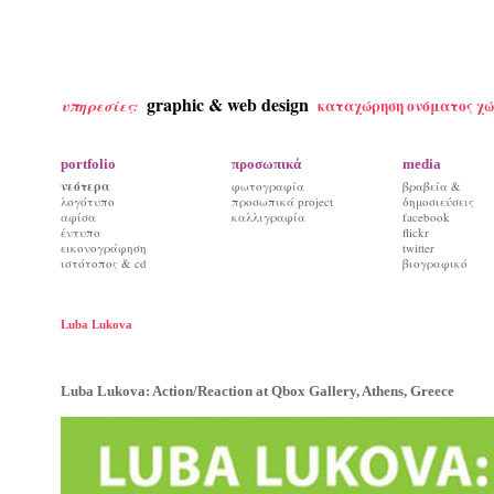
graphic & web design
καταχώρηση ονόματος χώ
υπηρεσίες:
portfolio
προσωπικά
media
νεότερα
φωτογραφία
βραβεία &
λογότυπο
προσωπικά project
δημοσιεύσεις
αφίσα
καλλιγραφία
facebook
έντυπο
flickr
εικονογράφηση
twitter
ιστότοπος & cd
βιογραφικό
Luba Lukova
Luba Lukova: Action/Reaction at Qbox Gallery, Athens, Greece