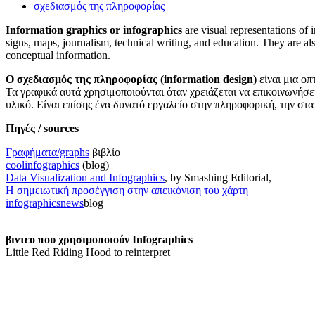
σχεδιασμός της πληροφορίας
Information graphics or infographics
are visual representations of
signs, maps, journalism, technical writing, and education. They are al
conceptual information.
O σχεδιασμός της πληροφορίας (information design)
είναι μια οπ
Τα γραφικά αυτά χρησιμοποιούνται όταν χρειάζεται να επικοινωνήσει
υλικό. Είναι επίσης ένα δυνατό εργαλείο στην πληροφορική, την στα
Πηγές / sources
Γραφήματα/graphs
βιβλίο
coolinfographics
(blog)
Data Visualization and Infographics
, by Smashing Editorial,
Η σημειωτική προσέγγιση στην απεικόνιση του χάρτη
infographicsnews
blog
βιντεο που χρησιμοποιούν Infographics
Little Red Riding Hood to reinterpret