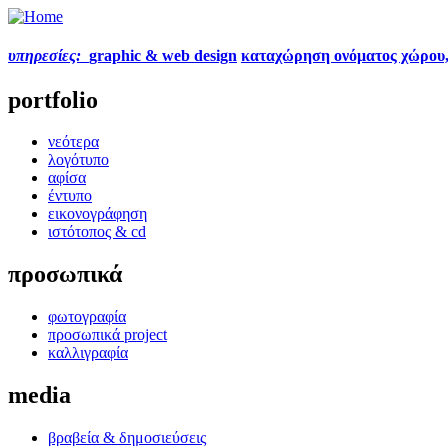
υπηρεσίες:
graphic & web design
καταχώρηση ονόματος χώρου
portfolio
νεότερα
λογότυπο
αφίσα
έντυπο
εικονογράφηση
ιστότοπος & cd
προσωπικά
φωτογραφία
προσωπικά project
καλλιγραφία
media
βραβεία & δημοσιεύσεις