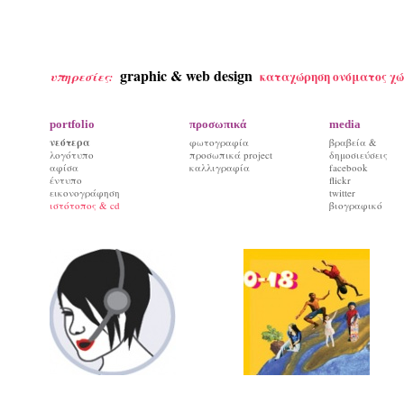
graphic & web design
καταχώρηση ονόματος χώ
υπηρεσίες:
portfolio
προσωπικά
media
νεότερα
φωτογραφία
βραβεία &
λογότυπο
προσωπικά project
δημοσιεύσεις
αφίσα
καλλιγραφία
facebook
έντυπο
flickr
εικονογράφηση
twitter
ιστότοπος & cd
βιογραφικό