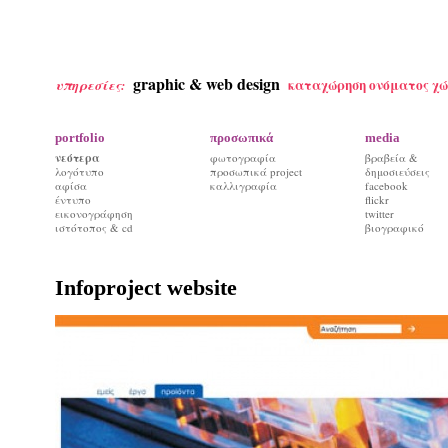
graphic & web design
καταχώρηση ονόματος χώ
υπηρεσίες:
portfolio
προσωπικά
media
νεότερα
φωτογραφία
βραβεία &
λογότυπο
προσωπικά project
δημοσιεύσεις
αφίσα
καλλιγραφία
facebook
έντυπο
flickr
εικονογράφηση
twitter
ιστότοπος & cd
βιογραφικό
Infoproject website