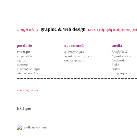
graphic & web design
καταχώρηση ονόματος χώ
υπηρεσίες:
portfolio
προσωπικά
media
νεότερα
φωτογραφία
βραβεία &
λογότυπο
προσωπικά project
δημοσιεύσεις
αφίσα
καλλιγραφία
facebook
έντυπο
flickr
εικονογράφηση
twitter
ιστότοπος & cd
βιογραφικό
ετικέτες ποτόν
Ελιξίρια