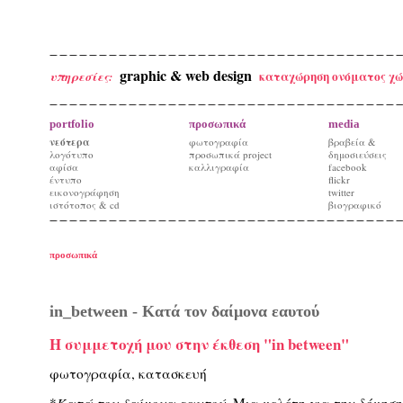
graphic & web design
καταχώρηση ονόματος χώ
υπηρεσίες:
portfolio
προσωπικά
media
νεότερα
φωτογραφία
βραβεία &
λογότυπο
προσωπικά project
δημοσιεύσεις
αφίσα
καλλιγραφία
facebook
έντυπο
flickr
εικονογράφηση
twitter
ιστότοπος & cd
βιογραφικό
προσωπικά
in_between - Κατά τον δαίμονα εαυτού
Η συμμετοχή μου στην έκθεση "in between"
φωτογραφία, κατασκευή