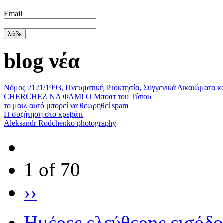
Email
blog νέα
Νόμος 2121/1993, Πνευματική Ιδιοκτησία, Συγγενικά Δικαιώματα κ
CHERCHEZ ΝΑ ΦΑΜ! Ο Μποστ του Τύπου
το μαιλ αυτό μπορεί να θεωρηθεί spam
Η συζήτηση στο κρεβάτι
Aleksandr Rodchenko photography
1 of 70
››
Ημέρες ελεύθερης εισόδ