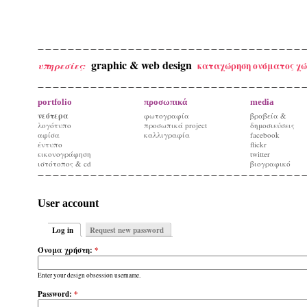
graphic & web design
καταχώρηση ονόματος χώ
υπηρεσίες:
portfolio
προσωπικά
media
νεότερα
φωτογραφία
βραβεία &
λογότυπο
προσωπικά project
δημοσιεύσεις
αφίσα
καλλιγραφία
facebook
έντυπο
flickr
εικονογράφηση
twitter
ιστότοπος & cd
βιογραφικό
User account
Log in
Request new password
Όνομα χρήστη:
*
Enter your design obsession username.
Password:
*