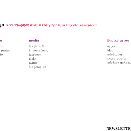
gn
καταχώρηση ονόματος χώρου,
φιλοξενία ιστοχώρου
ά
media
βασικό μενού
ία
βραβεία &
αρχική
project
δημοσιεύσεις
blog
ία
facebook
σύνδεσμοι
flickr
επικοινωνία
twitter
σύνδεση πελατ
βιογραφικό
ΝΕWSLETTE