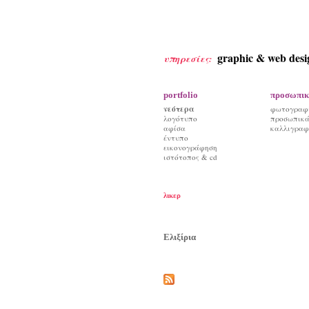
graphic & web desi
υπηρεσίες:
portfolio
προσωπικ
νεότερα
φωτογραφ
λογότυπο
προσωπικά 
αφίσα
καλλιγραφ
έντυπο
εικονογράφηση
ιστότοπος & cd
λικερ
Ελιξίρια