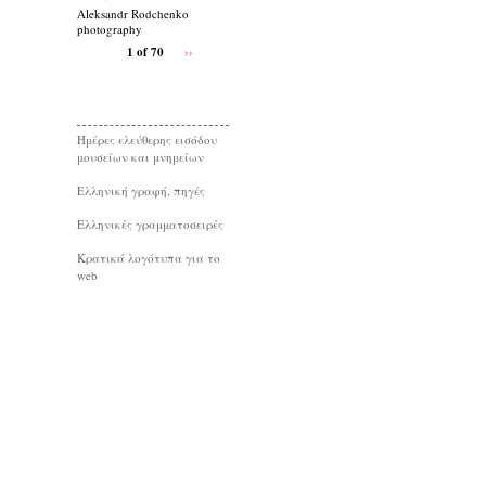
Aleksandr Rodchenko
photography
1 of 70
››
Ημέρες ελεύθερης εισόδου
μουσείων και μνημείων
Eλληνική γραφή, πηγές
Ελληνικές γραμματοσειρές
Κρατικά λογότυπα για το
web