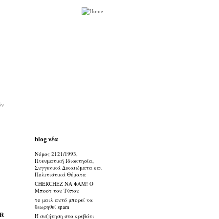
ών
blog νέα
Νόμος 2121/1993,
Πνευματική Ιδιοκτησία,
Συγγενικά Δικαιώματα και
Πολιτιστικά Θέματα
CHERCHEZ ΝΑ ΦΑΜ! Ο
Μποστ του Τύπου
το μαιλ αυτό μπορεί να
θεωρηθεί spam
R
Η συζήτηση στο κρεβάτι