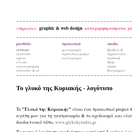
graphic & web design
καταχώρηση ονόματος χώ
υπηρεσίες:
portfolio
προσωπικά
media
νεότερα
φωτογραφία
βραβεία &
λογότυπο
προσωπικά project
δημοσιεύσεις
αφίσα
καλλιγραφία
facebook
έντυπο
flickr
εικονογράφηση
twitter
ιστότοπος & cd
βιογραφικό
To γλυκό της Κυριακής - λογότυπο
"Γλυκό της Κυριακής"
To
είναι ένα προσωπικό prοject 
αγάπη μου για τη γαστρονομία & το σχεδιασμό, και υλο
διαδικτυακό τόπο,
www.glykokyriakis.gr.
To σχετικό λογότυπο σχεδιάστηκε μετά από 3 χρόνια λε