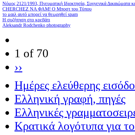
Νόμος 2121/1993, Πνευματική Ιδιοκτησία, Συγγενικά Δικαιώματα κ
CHERCHEZ ΝΑ ΦΑΜ! Ο Μποστ του Τύπου
το μαιλ αυτό μπορεί να θεωρηθεί spam
Η συζήτηση στο κρεβάτι
Aleksandr Rodchenko photography
1 of 70
››
Ημέρες ελεύθερης εισόδ
Eλληνική γραφή, πηγές
Ελληνικές γραμματοσειρ
Κρατικά λογότυπα για τ