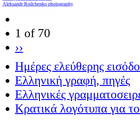
Aleksandr Rodchenko photography
1 of 70
››
Ημέρες ελεύθερης εισόδ
Eλληνική γραφή, πηγές
Ελληνικές γραμματοσειρ
Κρατικά λογότυπα για τ