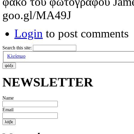
φακό του φωτογράφου Jame
goo.gl/MA49J
Login
to post comments
Search this site:
Κλείσιμο
ΝΕWSLETTER
Name
Email