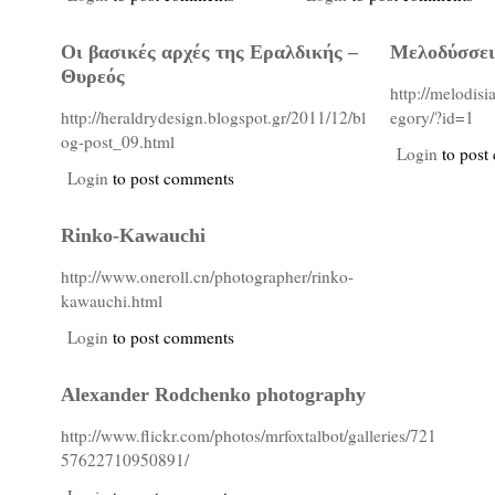
Οι βασικές αρχές της Εραλδικής –
Μελοδύσσε
Θυρεός
http://melodisi
http://heraldrydesign.blogspot.gr/2011/12/bl
egory/?id=1
og-post_09.html
Login
to post
Login
to post comments
Rinko-Kawauchi
http://www.oneroll.cn/photographer/rinko-
kawauchi.html
Login
to post comments
Alexander Rodchenko photography
http://www.flickr.com/photos/mrfoxtalbot/galleries/721
57622710950891/