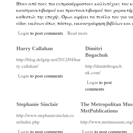
Ήταν από τους πιο ευπροσάρμοστους καλλιτέχνες του κ
κονστρουκτιβισμού και προντουκτιβισμού που χαρακτήρ
καθεστώς της εποχής. Όμως αφήνει τα πινέλα του για ν
είδος εικόνων όπως πόστερ, εικονογράφηση βιβλίων και 
Login
to post comments
Read more
Harry Callahan
Dimitri
Bogachuk
http://blog.defgrip.net/2012/04/har
ry-callahan/
http://dimitribogach
uk.com/
Login
to post comments
Login
to post
comments
Stephanie Sinclair
The Metropolitan Mus
MetPublications
http://www.stephaniesinclair.co
m/index.php
http://www.metmuseum.org/
Login
to post comments
Login
to post comments