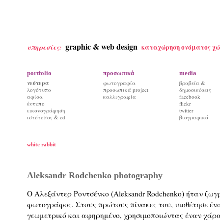
graphic & web design
καταχώρηση ονόματος χώ
υπηρεσίες:
portfolio
προσωπικά
media
νεότερα
φωτογραφία
βραβεία &
λογότυπο
προσωπικά project
δημοσιεύσεις
αφίσα
καλλιγραφία
facebook
έντυπο
flickr
εικονογράφηση
twitter
ιστότοπος & cd
βιογραφικό
white rabbit
Aleksandr Rodchenko photography
Ο Αλεξάντερ Ροντσένκο (Aleksandr Rodchenko) ήταν ζωγ
φωτογράφος. Στους πρώτους πίνακες του, υιοθέτησε έν
γεωμετρικό και αφηρημένο, χρησιμοποιώντας έναν χάρα