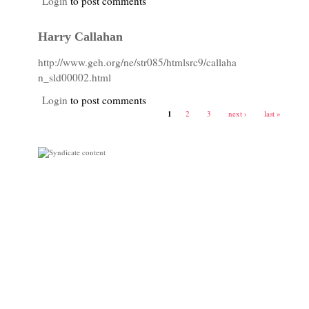
Login
to post comments
Harry Callahan
http://www.geh.org/ne/str085/htmlsrc9/callaha
n_sld00002.html
Login
to post comments
1
2
3
next ›
last »