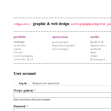
graphic & web design
καταχώρηση ονόματος χώ
υπηρεσίες:
portfolio
προσωπικά
media
νεότερα
φωτογραφία
βραβεία &
λογότυπο
προσωπικά project
δημοσιεύσεις
αφίσα
καλλιγραφία
facebook
έντυπο
flickr
εικονογράφηση
twitter
ιστότοπος & cd
βιογραφικό
User account
Log in
Request new password
Όνομα χρήστη:
*
Enter your design obsession username.
Password:
*