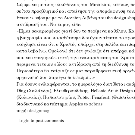
Σύμφωνα με τους υπεύθυνους του Μουσείου, κάποιος π
σκίτσο προσβλητικό και απαίτησε την απομάκρυνση του
Επικοινωνήσαμε με το Διονύση Λιβάνη του the design sh
αντίδρασή του. Να τι μας είπε:
«Είμαι σοκαρισμένος γιατί δεν το περίμενα καθόλου. Κα
η βιογραφία που παραθέτουμε δεν έχουν τίποτα το προ
ενόχλησε είναι ότι ο Χριστός υπάρχει στη σελίδα σκιτσα
καταλαβαίνω. Ομολογώ ότι δεν γνώριζα ότι υπάρχει κά
που να απαγορεύει αυτή την αναπαράσταση του Χριστο
περίμενα τέτοιου είδους αντίδραση από τη διεύθυνση τ
Περισσότερο θα ταίριαζε σε μια παραθρησκευτική οργά
οργανισμό που παράγει πολιτισμό…»
Για όσους ενδιαφέρονται, το ημερολόγιο διατίθεται ακ
Ding (Χαλάνδρι), Ελευθερουδάκης, Hellenic Art & Desig
(Κολωνάκι), Παπασωτηρίου, Public, Fenafresh (Θεσσαλον
Apples to zebras
διαδικτυακό κατάστημα
πηγή:
designmag
Login
to post comments