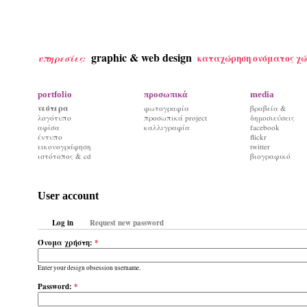
graphic & web design
καταχώρηση ονόματος χώ
υπηρεσίες:
portfolio
προσωπικά
media
νεότερα
φωτογραφία
βραβεία &
λογότυπο
προσωπικά project
δημοσιεύσεις
αφίσα
καλλιγραφία
facebook
έντυπο
flickr
εικονογράφηση
twitter
ιστότοπος & cd
βιογραφικό
User account
Log in
Request new password
Όνομα χρήστη:
*
Enter your design obsession username.
Password:
*