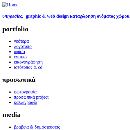
υπηρεσίες:
graphic & web design
καταχώρηση ονόματος χώρου
portfolio
νεότερα
λογότυπο
αφίσα
έντυπο
εικονογράφηση
ιστότοπος & cd
προσωπικά
φωτογραφία
προσωπικά project
καλλιγραφία
media
βραβεία & δημοσιεύσεις