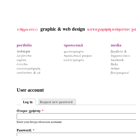
graphic & web design
καταχώρηση ονόματος χώ
υπηρεσίες:
portfolio
προσωπικά
media
νεότερα
φωτογραφία
βραβεία &
λογότυπο
προσωπικά project
δημοσιεύσεις
αφίσα
καλλιγραφία
facebook
έντυπο
flickr
εικονογράφηση
twitter
ιστότοπος & cd
βιογραφικό
User account
Log in
Request new password
Όνομα χρήστη:
*
Enter your design obsession username.
Password:
*