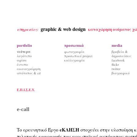
graphic & web design
καταχώρηση ονόματος χώ
υπηρεσίες:
portfolio
προσωπικά
media
νεότερα
φωτογραφία
βραβεία &
λογότυπο
προσωπικά project
δημοσιεύσεις
αφίσα
καλλιγραφία
facebook
έντυπο
flickr
εικονογράφηση
twitter
ιστότοπος & cd
βιογραφικό
Ε.Π.Ι.Σ.Ε.Υ.
e-call
eΚΛΗΣΗ
Το ερευνητικό Έργο
στοχεύει στην υλοποίηση κα
πιλοτικής εφαρμογής του ευρωπαϊκού αυτόματου συστή