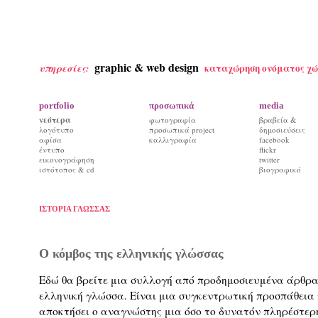
graphic & web design
καταχώρηση ονόματος χώ
υπηρεσίες:
portfolio
προσωπικά
media
νεότερα
φωτογραφία
βραβεία &
λογότυπο
προσωπικά project
δημοσιεύσεις
αφίσα
καλλιγραφία
facebook
έντυπο
flickr
εικονογράφηση
twitter
ιστότοπος & cd
βιογραφικό
ΙΣΤΟΡΙΑ ΓΛΩΣΣΑΣ
Ο κόμβος της ελληνικής γλώσσας
Εδώ θα βρείτε μια συλλογή από προδημοσιευμένα άρθρα
ελληνική γλώσσα. Είναι μια συγκεντρωτική προσπάθεια 
αποκτήσει ο αναγνώστης μια όσο το δυνατόν πληρέστερ