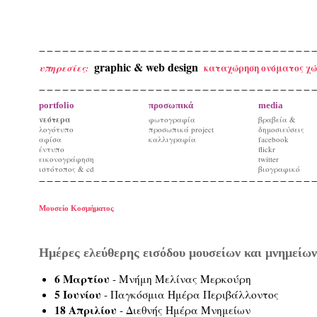
graphic & web design
καταχώρηση ονόματος χώ
υπηρεσίες:
portfolio
προσωπικά
media
νεότερα
φωτογραφία
βραβεία &
λογότυπο
προσωπικά project
δημοσιεύσεις
αφίσα
καλλιγραφία
facebook
έντυπο
flickr
εικονογράφηση
twitter
ιστότοπος & cd
βιογραφικό
Μουσείο Κοσμήματος
Ημέρες ελεύθερης εισόδου μουσείων και μνημείων
6 Μαρτίου
- Μνήμη Μελίνας Μερκούρη
5 Ιουνίου
- Παγκόσμια Ημέρα Περιβάλλοντος
18 Απριλίου
- Διεθνής Ημέρα Μνημείων