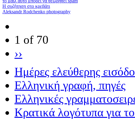
το μαιλ αυτό μπορεί να θεωρηθεί spam
Η συζήτηση στο κρεβάτι
Aleksandr Rodchenko photography
1 of 70
››
Ημέρες ελεύθερης εισόδ
Eλληνική γραφή, πηγές
Ελληνικές γραμματοσειρ
Κρατικά λογότυπα για τ