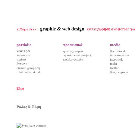
graphic & web design
καταχώρηση ονόματος χώ
υπηρεσίες:
portfolio
προσωπικά
media
νεότερα
φωτογραφία
βραβεία &
λογότυπο
προσωπικά project
δημοσιεύσεις
αφίσα
καλλιγραφία
facebook
έντυπο
flickr
εικονογράφηση
twitter
ιστότοπος & cd
βιογραφικό
Σύμη
Ρόδος & Σύμη