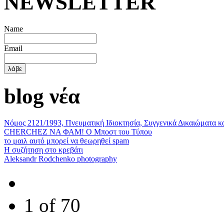
ΝΕWSLETTER
Name
Email
blog νέα
Νόμος 2121/1993, Πνευματική Ιδιοκτησία, Συγγενικά Δικαιώματα κ
CHERCHEZ ΝΑ ΦΑΜ! Ο Μποστ του Τύπου
το μαιλ αυτό μπορεί να θεωρηθεί spam
Η συζήτηση στο κρεβάτι
Aleksandr Rodchenko photography
1 of 70