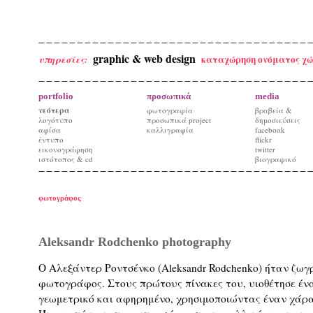
graphic & web design
καταχώρηση ονόματος χώ
υπηρεσίες:
portfolio
προσωπικά
media
νεότερα
φωτογραφία
βραβεία &
λογότυπο
προσωπικά project
δημοσιεύσεις
αφίσα
καλλιγραφία
facebook
έντυπο
flickr
εικονογράφηση
twitter
ιστότοπος & cd
βιογραφικό
φωτογράφος
Aleksandr Rodchenko photography
Ο Αλεξάντερ Ροντσένκο (Aleksandr Rodchenko) ήταν ζωγ
φωτογράφος. Στους πρώτους πίνακες του, υιοθέτησε έν
γεωμετρικό και αφηρημένο, χρησιμοποιώντας έναν χάρα