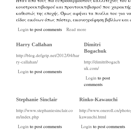
Ήταν από τους πιο ευπροσάρμοστους καλλιτέχνες του κ
κονστρουκτιβισμού και προντουκτιβισμού που χαρακτήρ
καθεστώς της εποχής. Όμως αφήνει τα πινέλα του για ν
είδος εικόνων όπως πόστερ, εικονογράφηση βιβλίων και 
Login
to post comments
Read more
Harry Callahan
Dimitri
Bogachuk
http://blog.defgrip.net/2012/04/har
ry-callahan/
http://dimitribogach
uk.com/
Login
to post comments
Login
to post
comments
Stephanie Sinclair
Rinko-Kawauchi
http://www.stephaniesinclair.co
http://www.oneroll.cn/photo
m/index.php
kawauchi.html
Login
to post comments
Login
to post comments