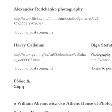
Alexander Rodchenko photography
http://www.flickr.com/photos/mrfoxtalbot/galleries/721
57622710950891/
Login
to post comments
Harry Callahan
Olga Stefa
http://www.geh.org/ne/str085/htmlsrc9/callaha
Photography,
n_sld00002.html
http://www.ol
Login
to post comments
Login
to pos
Ρόδος &
Σύμη
o William Abranowicz στο Athens House of Photo