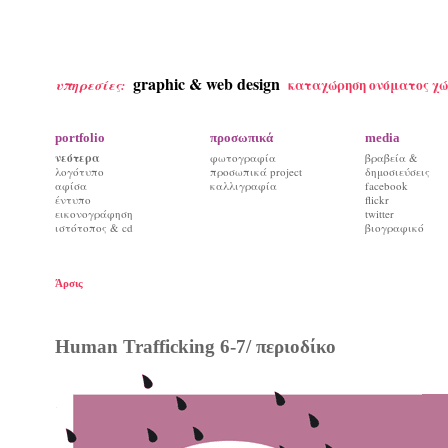
graphic & web design
καταχώρηση ονόματος χώ
υπηρεσίες:
portfolio
προσωπικά
media
νεότερα
φωτογραφία
βραβεία &
λογότυπο
προσωπικά project
δημοσιεύσεις
αφίσα
καλλιγραφία
facebook
έντυπο
flickr
εικονογράφηση
twitter
ιστότοπος & cd
βιογραφικό
Άρσις
Ηuman Trafficking 6-7/ περιοδίκο