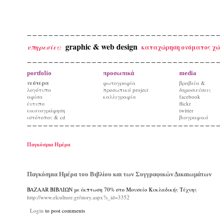
graphic & web design
καταχώρηση ονόματος χώ
υπηρεσίες:
portfolio
προσωπικά
media
νεότερα
φωτογραφία
βραβεία &
λογότυπο
προσωπικά project
δημοσιεύσεις
αφίσα
καλλιγραφία
facebook
έντυπο
flickr
εικονογράφηση
twitter
ιστότοπος & cd
βιογραφικό
Παγκόσμια Ημέρα
Παγκόσμια Ημέρα του Βιβλίου και των Συγγραφικών Δικαιωμάτων
BAZAAR ΒΙΒΛΙΩΝ με έκπτωση 70% στο Μουσείο Κυκλαδικής Τέχνης
http://www.elculture.gr/story.aspx?s_id=3352
Login
to post comments