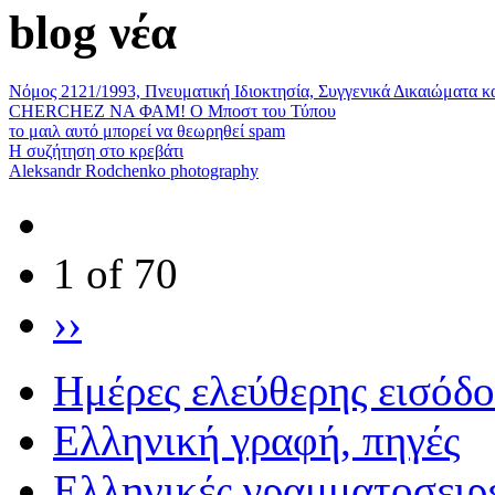
blog νέα
Νόμος 2121/1993, Πνευματική Ιδιοκτησία, Συγγενικά Δικαιώματα κ
CHERCHEZ ΝΑ ΦΑΜ! Ο Μποστ του Τύπου
το μαιλ αυτό μπορεί να θεωρηθεί spam
Η συζήτηση στο κρεβάτι
Aleksandr Rodchenko photography
1 of 70
››
Ημέρες ελεύθερης εισόδ
Eλληνική γραφή, πηγές
Ελληνικές γραμματοσειρ