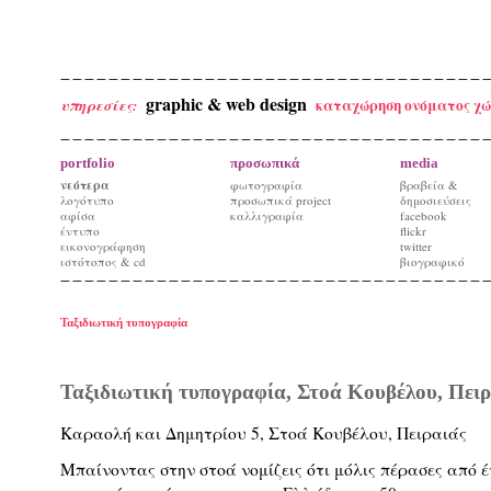
graphic & web design
καταχώρηση ονόματος χώ
υπηρεσίες:
portfolio
προσωπικά
media
νεότερα
φωτογραφία
βραβεία &
λογότυπο
προσωπικά project
δημοσιεύσεις
αφίσα
καλλιγραφία
facebook
έντυπο
flickr
εικονογράφηση
twitter
ιστότοπος & cd
βιογραφικό
Ταξιδιωτική τυπογραφία
Ταξιδιωτική τυπογραφία, Στοά Kουβέλου, Πειρ
Καραολή και Δημητρίου 5, Στοά Kουβέλου, Πειραιάς
Μπαίνοντας στην στοά νομίζεις ότι μόλις πέρασες από 