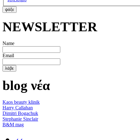
ΝΕWSLETTER
Name
Email
blog νέα
Κaos beauty klinik
Harry Callahan
Dimitri Bogachuk
Stephanie Sinclair
Β&Μ mag
‹‹