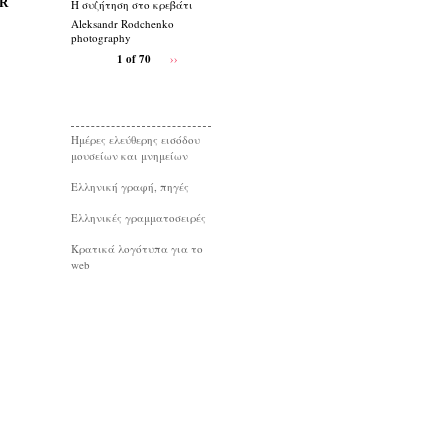
R
Η συζήτηση στο κρεβάτι
Aleksandr Rodchenko
photography
1 of 70
››
Ημέρες ελεύθερης εισόδου
μουσείων και μνημείων
Eλληνική γραφή, πηγές
Ελληνικές γραμματοσειρές
Κρατικά λογότυπα για το
web