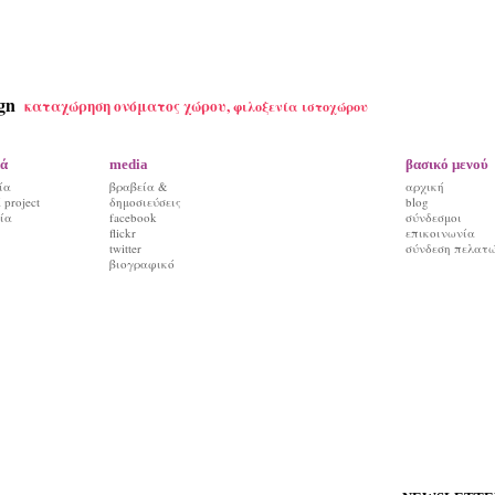
gn
καταχώρηση ονόματος χώρου,
φιλοξενία ιστοχώρου
ά
media
βασικό μενού
ία
βραβεία &
αρχική
project
δημοσιεύσεις
blog
ία
facebook
σύνδεσμοι
flickr
επικοινωνία
twitter
σύνδεση πελατ
βιογραφικό