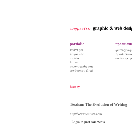
graphic & web desi
υπηρεσίες:
portfolio
προσωπικ
νεότερα
φωτογραφ
λογότυπο
προσωπικά 
αφίσα
καλλιγραφ
έντυπο
εικονογράφηση
ιστότοπος & cd
history
Textism: The Evolution of Writing
http://www.textism.com
Login
to post comments