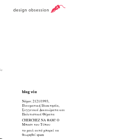
ών
blog νέα
Νόμος 2121/1993,
Πνευματική Ιδιοκτησία,
Συγγενικά Δικαιώματα και
Πολιτιστικά Θέματα
CHERCHEZ ΝΑ ΦΑΜ! Ο
Μποστ του Τύπου
το μαιλ αυτό μπορεί να
θεωρηθεί spam