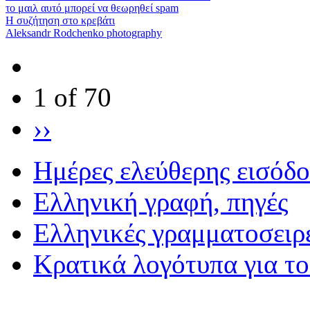
το μαιλ αυτό μπορεί να θεωρηθεί spam
Η συζήτηση στο κρεβάτι
Aleksandr Rodchenko photography
1 of 70
››
Ημέρες ελεύθερης εισόδ
Eλληνική γραφή, πηγές
Ελληνικές γραμματοσειρ
Κρατικά λογότυπα για τ