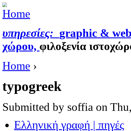
υπηρεσίες:
graphic & web
χώρου,
φιλοξενία ιστοχώρ
Home
›
typogreek
Submitted by soffia on Thu
Eλληνική γραφή | πηγές