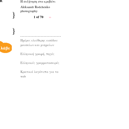
R
Η συζήτηση στο κρεβάτι
Aleksandr Rodchenko
photography
1 of 70
››
Ημέρες ελεύθερης εισόδου
μουσείων και μνημείων
Eλληνική γραφή, πηγές
Ελληνικές γραμματοσειρές
Κρατικά λογότυπα για το
web