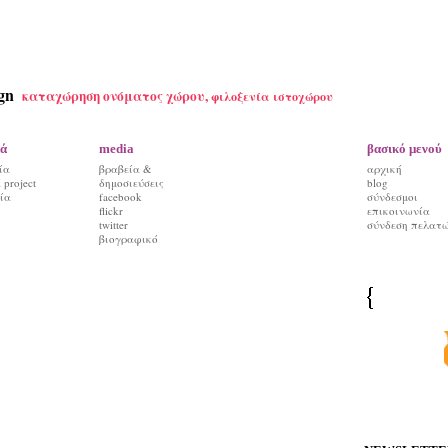
gn
καταχώρηση ονόματος χώρου,
φιλοξενία ιστοχώρου
ά
media
βασικό μενού
ία
βραβεία &
αρχική
project
δημοσιεύσεις
blog
ία
facebook
σύνδεσμοι
flickr
επικοινωνία
twitter
σύνδεση πελατ
βιογραφικό