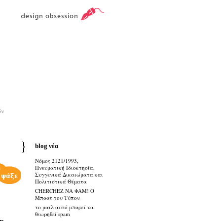
ών
blog νέα
Νόμος 2121/1993,
Πνευματική Ιδιοκτησία,
Συγγενικά Δικαιώματα και
Πολιτιστικά Θέματα
CHERCHEZ ΝΑ ΦΑΜ! Ο
Μποστ του Τύπου
το μαιλ αυτό μπορεί να
θεωρηθεί spam