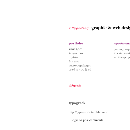
graphic & web desi
υπηρεσίες:
portfolio
προσωπικ
νεότερα
φωτογραφ
λογότυπο
προσωπικά 
αφίσα
καλλιγραφ
έντυπο
εικονογράφηση
ιστότοπος & cd
ελληνικά
typogreek
http://typogreek.tumblr.com/
Login
to post comments