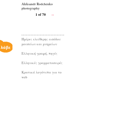
Aleksandr Rodchenko
photography
1 of 70
››
Ημέρες ελεύθερης εισόδου
μουσείων και μνημείων
Eλληνική γραφή, πηγές
Ελληνικές γραμματοσειρές
Κρατικά λογότυπα για το
web