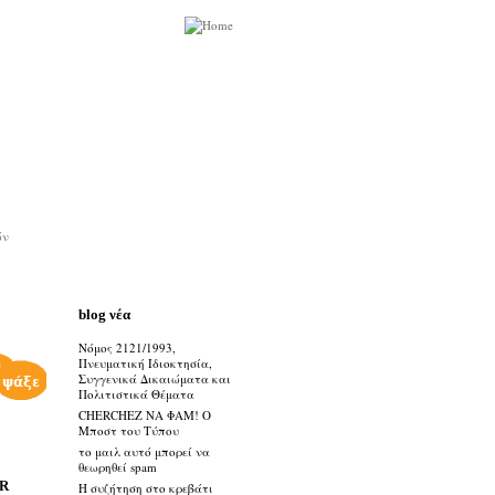
ών
blog νέα
Νόμος 2121/1993,
Πνευματική Ιδιοκτησία,
Συγγενικά Δικαιώματα και
Πολιτιστικά Θέματα
CHERCHEZ ΝΑ ΦΑΜ! Ο
Μποστ του Τύπου
το μαιλ αυτό μπορεί να
θεωρηθεί spam
R
Η συζήτηση στο κρεβάτι