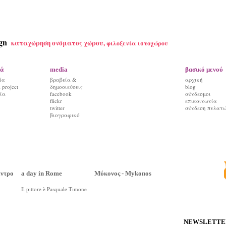
gn
καταχώρηση ονόματος χώρου,
φιλοξενία ιστοχώρου
ά
media
βασικό μενού
ία
βραβεία &
αρχική
project
δημοσιεύσεις
blog
ία
facebook
σύνδεσμοι
flickr
επικοινωνία
twitter
σύνδεση πελατ
βιογραφικό
έντρο
a day in Rome
Μύκονος - Mykonos
Il pittore è Pasquale Timone
ΝΕWSLETTE