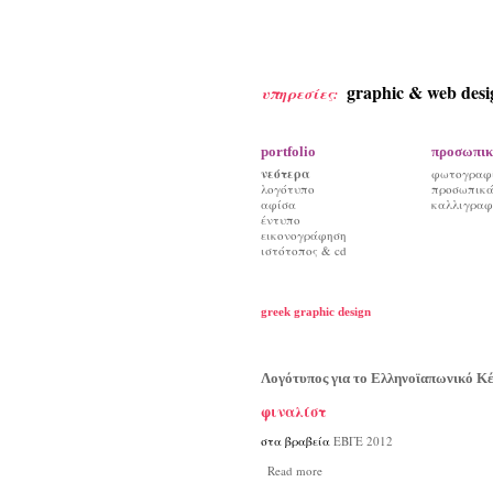
graphic & web desi
υπηρεσίες:
portfolio
προσωπικ
νεότερα
φωτογραφ
λογότυπο
προσωπικά 
αφίσα
καλλιγραφ
έντυπο
εικονογράφηση
ιστότοπος & cd
greek graphic design
Λογότυπος για το Ελληνοϊαπωνικό Κ
φιναλίστ
στα βραβεία
ΕΒΓΕ 2012
Read more