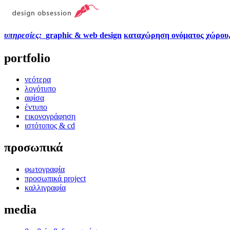
υπηρεσίες:
graphic & web design
καταχώρηση ονόματος χώρου
portfolio
νεότερα
λογότυπο
αφίσα
έντυπο
εικονογράφηση
ιστότοπος & cd
προσωπικά
φωτογραφία
προσωπικά project
καλλιγραφία
media