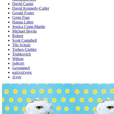
David Casini
David Kennedy-Cutler
Gerald Foster
Greta Frau
Hanna Liden
Jessica Craig-Martin
Michael Bevila
Robert
Scott Campbell
Tilo Schulz
Torben Giehler
Trubkovich
Wilson
έκθεση
ζωγραφική
καλλιτέχνης
τέχνη