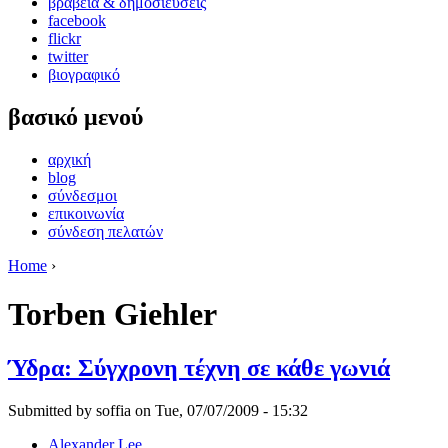
βραβεία & δημοσιεύσεις
facebook
flickr
twitter
βιογραφικό
βασικό μενού
αρχική
blog
σύνδεσμοι
επικοινωνία
σύνδεση πελατών
Home
›
Torben Giehler
Ύδρα: Σύγχρονη τέχνη σε κάθε γωνιά
Submitted by soffia on Tue, 07/07/2009 - 15:32
Alexander Lee