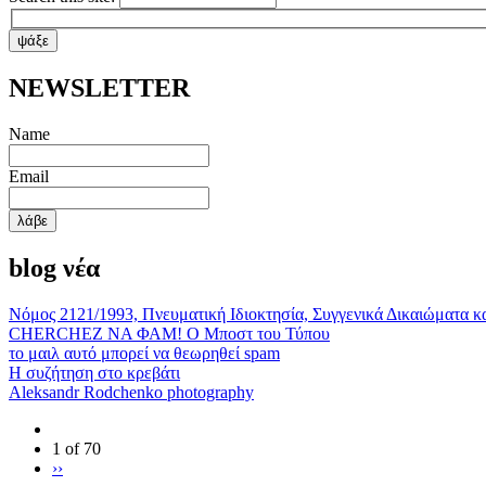
ΝΕWSLETTER
Name
Email
blog νέα
Νόμος 2121/1993, Πνευματική Ιδιοκτησία, Συγγενικά Δικαιώματα κ
CHERCHEZ ΝΑ ΦΑΜ! Ο Μποστ του Τύπου
το μαιλ αυτό μπορεί να θεωρηθεί spam
Η συζήτηση στο κρεβάτι
Aleksandr Rodchenko photography
1 of 70
››