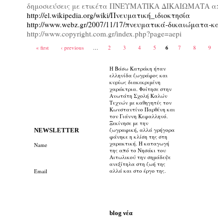
δημοσιεύσεις με ετικέτα ΠΝΕΥΜΑΤΙΚΑ ΔΙΚΑΙΩΜΑΤΑ από
http://el.wikipedia.org/wiki/Πνευματική_ιδιοκτησία
http://www.webz.gr/2007/11/17/πνευματικά-δικαιώματα-κ
http://www.copyright.com.gr/index.php?page=aepi
« first
‹ previous
…
2
3
4
5
6
7
8
9
Η Βάσω Κατράκη ήταν
ελληνίδα ζωγράφος και
κυρίως διακεκριμένη
χαράκτρια. Φοίτησε στην
Ανωτάτη Σχολή Καλών
Τεχνών με καθηγητές τον
Κωνσταντίνο Παρθένη και
τον Γιάννη Κεφαλληνό.
Ξεκίνησε με την
ζωγραφική, αλλά γρήγορα
ΝΕWSLETTER
φάνηκε η κλίση της στη
χαρακτική. Η καταγωγή
Name
της από το Νησάκι του
Αιτωλικού την σημάδεψε
ανεξίτηλα στη ζωή της
αλλά και στο έργο της.
Email
blog νέα