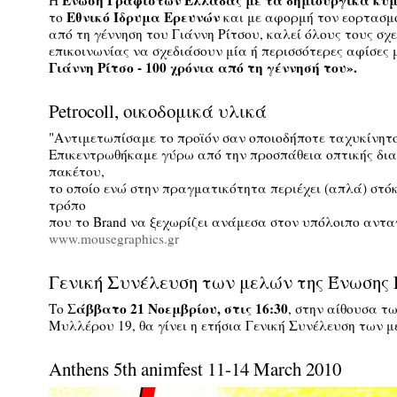
Ένωση Γραφιστών Ελλάδας με τα δημιουργικά κύ
Η
Εθνικό Ίδρυμα Ερευνών
το
και με αφορμή τον εορτασμ
από τη γέννηση του Γιάννη Ρίτσου, καλεί όλους τους σχ
επικοινωνίας να σχεδιάσουν μία ή περισσότερες αφίσες
Γιάννη Ρίτσο - 100 χρόνια από τη γέννησή του».
Petrocoll, οικοδομικά υλικά
"Αντιμετωπίσαμε το προϊόν σαν οποιοδήποτε ταχυκίνητ
Επικεντρωθήκαμε γύρω από την προσπάθεια οπτικής δια
πακέτου,
το οποίο ενώ στην πραγματικότητα περιέχει (απλά) στόκ
τρόπο
που το Brand να ξεχωρίζει ανάμεσα στον υπόλοιπο ανταγ
www.mousegraphics.gr
Γενική Συνέλευση των μελών της Ένωσης
Σάββατο 21 Νοεμβρίου, στις 16:30
Το
, στην αίθουσα τ
Μυλλέρου 19, θα γίνει η ετήσια Γενική Συνέλευση των μ
Anthens 5th animfest 11-14 March 2010