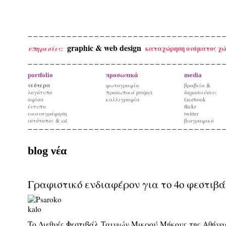
graphic & web design
καταχώρηση ονόματος χώ
υπηρεσίες:
portfolio
προσωπικά
media
νεότερα
φωτογραφία
βραβεία &
λογότυπο
προσωπικά project
δημοσιεύσεις
αφίσα
καλλιγραφία
facebook
έντυπο
flickr
εικονογράφηση
twitter
ιστότοπος & cd
βιογραφικό
blog νέα
Γραφιστικό ενδιαφέρον για το 4ο φεστιβάλ
Το Διεθνές Φεστιβάλ Ταινιών Μικρού Μήκους της Αθήνας 