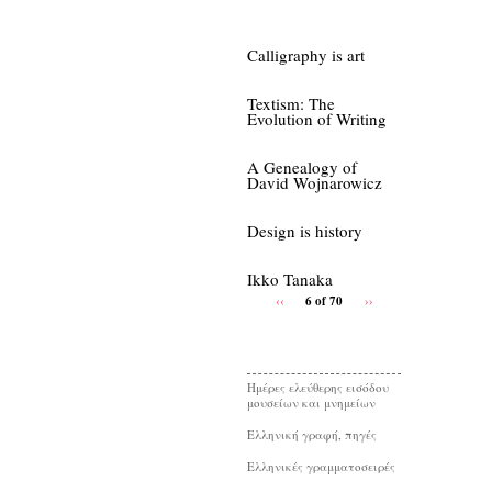
Calligraphy is art
Textism: The
Evolution of Writing
A Genealogy of
David Wojnarowicz
Design is history
Ikko Tanaka
‹‹
6 of 70
››
Ημέρες ελεύθερης εισόδου
μουσείων και μνημείων
Eλληνική γραφή, πηγές
Ελληνικές γραμματοσειρές