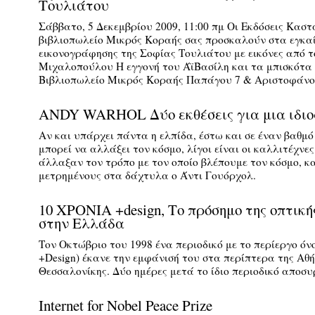
Τουλιάτου
Σάββατο, 5 Δεκεμβρίου 2009, 11:00 πμ Οι Εκδόσεις Καστ
βιβλιοπωλείο Μικρός Κοραής σας προσκαλούν στα εγκαί
εικονογράφησης της Σοφίας Τουλιάτου με εικόνες από τ
Μιχαλοπούλου Η εγγονή του ΆϊΒασίλη και τα μπισκότα 
Βιβλιοπωλείο Μικρός Κοραής Παπάγου 7 & Αριστοφάν
ANDY WARHOL Δύο εκθέσεις για μια ιδι
Aν και υπάρχει πάντα η ελπίδα, έστω και σε έναν βαθμό 
μπορεί να αλλάξει τον κόσμο, λίγοι είναι οι καλλιτέχν
άλλαξαν τον τρόπο με τον οποίο βλέπουμε τον κόσμο, κ
μετρημένους στα δάχτυλα ο Άντι Γουόρχολ.
10 ΧΡΟΝΙΑ +design, Το πρόσημο της οπτική
στην Ελλάδα
Τον Οκτώβριο του 1998 ένα περιοδικό με το περίεργο ό
+Design) έκανε την εμφάνισή του στα περίπτερα της Αθή
Θεσσαλονίκης. Δύο ημέρες μετά το ίδιο περιοδικό αποσυ
Internet for Nobel Peace Prize