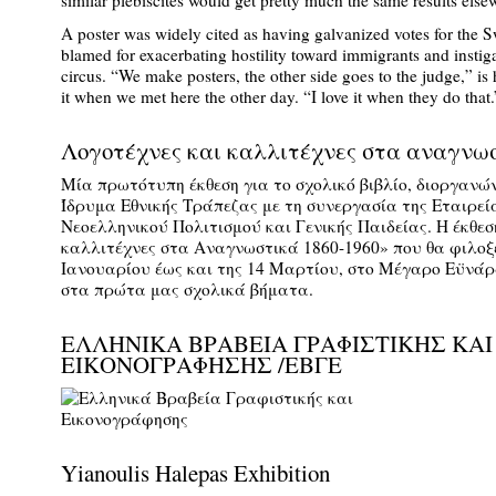
similar plebiscites would get pretty much the same results else
A poster was widely cited as having galvanized votes for the 
blamed for exacerbating hostility toward immigrants and instig
circus. “We make posters, the other side goes to the judge,” i
it when we met here the other day. “I love it when they do that.
Λογοτέχνες και καλλιτέχνες στα αναγνω
Μία πρωτότυπη έκθεση για το σχολικό βιβλίο, διοργαν
Ίδρυμα Εθνικής Τράπεζας με τη συνεργασία της Εταιρε
Νεοελληνικού Πολιτισμού και Γενικής Παιδείας. Η έκθεσ
καλλιτέχνες στα Αναγνωστικά 1860-1960» που θα φιλοξε
Ιανουαρίου έως και της 14 Μαρτίου, στο Μέγαρο Εϋνάρδ
στα πρώτα μας σχολικά βήματα.
ΕΛΛΗΝΙΚΑ ΒΡΑΒΕΙΑ ΓΡΑΦΙΣΤΙΚΗΣ ΚΑΙ
ΕΙΚΟΝΟΓΡΑΦΗΣΗΣ /EΒΓE
Yianoulis Halepas Exhibition